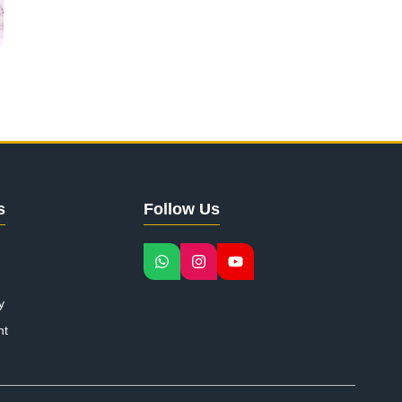
s
Follow Us
y
nt