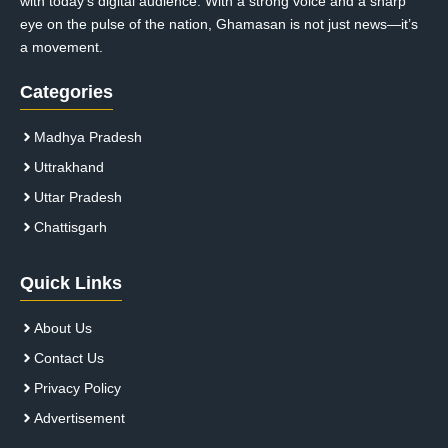
with today’s digital audience. With a strong voice and a sharp
eye on the pulse of the nation, Ghamasan is not just news—it’s
a movement.
Categories
Madhya Pradesh
Uttrakhand
Uttar Pradesh
Chattisgarh
Quick Links
About Us
Contact Us
Privacy Policy
Advertisement