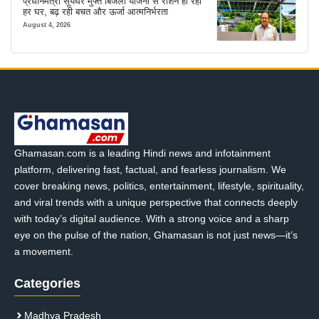
प्रधानमंत्री सूर्यघर मुफ्त बिजली योजना से रोशन हो रहा
हर घर, बढ़ रही बचत और ऊर्जा आत्मनिर्भरता
August 4, 2026
Ghamasan.com is a leading Hindi news and infotainment
platform, delivering fast, factual, and fearless journalism. We
cover breaking news, politics, entertainment, lifestyle, spirituality,
and viral trends with a unique perspective that connects deeply
with today’s digital audience. With a strong voice and a sharp
eye on the pulse of the nation, Ghamasan is not just news—it’s
a movement.
Categories
Madhya Pradesh