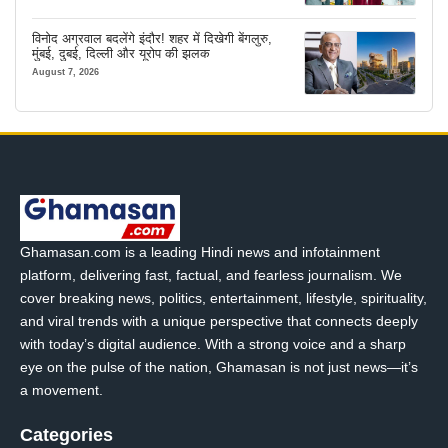
विनोद अग्रवाल बदलेंगे इंदौर! शहर में दिखेगी बेंगलुरु,
मुंबई, दुबई, दिल्ली और यूरोप की झलक
August 7, 2026
Ghamasan.com is a leading Hindi news and infotainment
platform, delivering fast, factual, and fearless journalism. We
cover breaking news, politics, entertainment, lifestyle, spirituality,
and viral trends with a unique perspective that connects deeply
with today’s digital audience. With a strong voice and a sharp
eye on the pulse of the nation, Ghamasan is not just news—it’s
a movement.
Categories