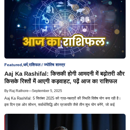
Featured
,
धर्म
,
राशिफल / ज्योतिष शास्त्र
Aaj Ka Rashifal: किसकी होगी आमदनी में बढ़ोतरी और
किसके रिश्तों में आएगी कड़वाहट, पढ़ें आज का राशिफल
By
Raj Rathore
—
September 5, 2025
Aaj Ka Rashifal: 5 सितंबर 2025 को ग्रह-नक्षत्रों की स्थिति विशेष योग बना रही है।
इस दिन एक ओर शोभन, सर्वार्थसिद्धि और प्रजापति जैसे तीन शुभ योग बनेंगे, जो कई