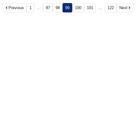
Previous
1
…
97
98
99
100
101
…
122
Next