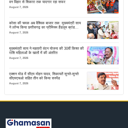
वन विहार से शिकारा तक यादगार रहा सफर
August 7, 2026
कोसा की चमक अब वैश्विक बाजार तक: मुख्यमंत्री साय
ने लॉन्च किया छत्तीसगढ़ का प्रीमियम हैंडलूम ब्रांड
‘कोशल फैब’
August 7, 2026
मुख्यमंत्री साय ने महतारी वंदन योजना की 30वीं किश्त की
राशि महिलाओं के खातों में की अंतरित
August 7, 2026
एक्शन मोड में सीएम मोहन यादव, शिकायतें सुनते-सुनते
सीएमएचओ सहित तीन को किया सस्पेंड
August 7, 2026