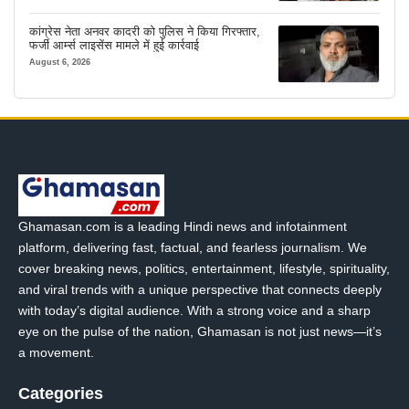
कांग्रेस नेता अनवर कादरी को पुलिस ने किया गिरफ्तार,
फर्जी आर्म्स लाइसेंस मामले में हुई कार्रवाई
August 6, 2026
Ghamasan.com is a leading Hindi news and infotainment
platform, delivering fast, factual, and fearless journalism. We
cover breaking news, politics, entertainment, lifestyle, spirituality,
and viral trends with a unique perspective that connects deeply
with today’s digital audience. With a strong voice and a sharp
eye on the pulse of the nation, Ghamasan is not just news—it’s
a movement.
Categories