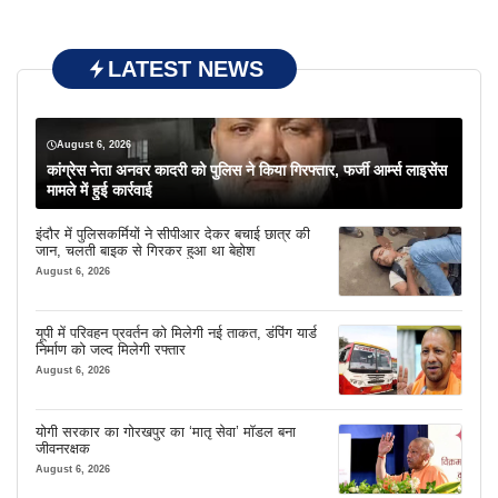
LATEST NEWS
August 6, 2026
कांग्रेस नेता अनवर कादरी को पुलिस ने किया गिरफ्तार, फर्जी आर्म्स लाइसेंस
मामले में हुई कार्रवाई
इंदौर में पुलिसकर्मियों ने सीपीआर देकर बचाई छात्र की
जान, चलती बाइक से गिरकर हुआ था बेहोश
August 6, 2026
यूपी में परिवहन प्रवर्तन को मिलेगी नई ताकत, डंपिंग यार्ड
निर्माण को जल्द मिलेगी रफ्तार
August 6, 2026
योगी सरकार का गोरखपुर का ‘मातृ सेवा’ मॉडल बना
जीवनरक्षक
August 6, 2026