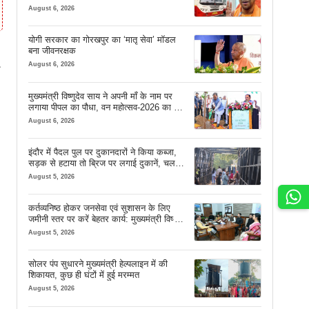
August 6, 2026
योगी सरकार का गोरखपुर का ‘मातृ सेवा’ मॉडल
बना जीवनरक्षक
August 6, 2026
मुख्यमंत्री विष्णुदेव साय ने अपनी माँ के नाम पर
लगाया पीपल का पौधा, वन महोत्सव-2026 का हुआ
शुभारंभ
August 6, 2026
इंदौर में पैदल पुल पर दुकानदारों ने किया कब्जा,
सड़क से हटाया तो ब्रिज पर लगाई दुकानें, चलने
की जगह भी नहीं मिल रही
August 5, 2026
कर्तव्यनिष्ठ होकर जनसेवा एवं सुशासन के लिए
जमीनी स्तर पर करें बेहतर कार्य: मुख्यमंत्री विष्णु
देव साय
August 5, 2026
सोलर पंप सुधारने मुख्यमंत्री हेल्पलाइन में की
शिकायत, कुछ ही घंटों में हुई मरम्मत
August 5, 2026