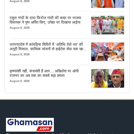
लेने के बाद भी नहीं दिया जमीन का कब्जा
August 8, 2026
राहुल गांधी के दादा फिरोज गांधी की कब्र पर भाजपा
विधायक ने पुष्प अर्पित किए, उपेक्षा पर दिखाया आईना
August 8, 2026
उत्तरप्रदेश में कांवड़िया शिविरों में ‘अतिथि देवो भव’ की
अनूठी मिसाल, सात्विक व्यंजनों से हाईटेक सेवा तक खास
इंतजाम
August 8, 2026
कृष्णवंशी नहीं, कंसवंशी हैं आप… अखिलेश पर ओपी
राजभर का अब तक का सबसे बड़ा हमला
August 8, 2026