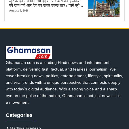
लूट के इनाम में मिला था इंदौर! फिर कैसे बना होलकरों
की राजधानी और देश का सबसे स्वच्छ शहर? जानें पूरी
कहानी
August 5, 2026
Ghamasan.com is a leading Hindi news and infotainment
platform, delivering fast, factual, and fearless journalism. We
cover breaking news, politics, entertainment, lifestyle, spirituality,
and viral trends with a unique perspective that connects deeply
with today’s digital audience. With a strong voice and a sharp
eye on the pulse of the nation, Ghamasan is not just news—it’s
a movement.
Categories
Madhya Pradesh