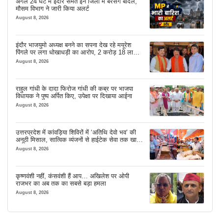
अगले 24 घंटे में इंदौर समेत इन जिलों में बरसेंगे बादल,
मौसम विभाग ने जारी किया अलर्ट
August 8, 2026
इंदौर भाजयुमो अध्यक्ष बनने का सपना देख रहे मयूरेश
पिंगले पर लगा धोखाधड़ी का आरोप, 2 करोड़ 18 लाख
लेने के बाद भी नहीं दिया जमीन का कब्जा
August 8, 2026
राहुल गांधी के दादा फिरोज गांधी की कब्र पर भाजपा
विधायक ने पुष्प अर्पित किए, उपेक्षा पर दिखाया आईना
August 8, 2026
उत्तरप्रदेश में कांवड़िया शिविरों में ‘अतिथि देवो भव’ की
अनूठी मिसाल, सात्विक व्यंजनों से हाईटेक सेवा तक खास
इंतजाम
August 8, 2026
कृष्णवंशी नहीं, कंसवंशी हैं आप… अखिलेश पर ओपी
राजभर का अब तक का सबसे बड़ा हमला
August 8, 2026