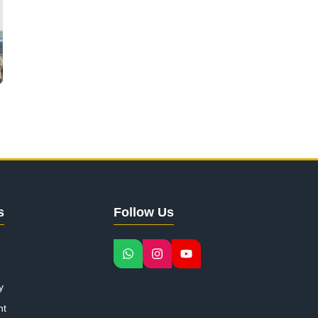
s
Follow Us
y
nt