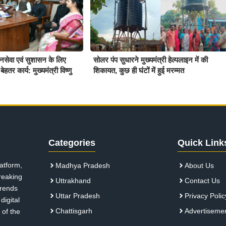
जनसेवा एवं सुशासन के लिए
सोलर पंप सुधारने मुख्यमंत्री हेल्पलाइन में की
ेहतर कार्य: मुख्यमंत्री विष्णु
शिकायत, कुछ ही घंटों में हुई मरम्मत
Categories
Quick Link
atform,
Madhya Pradesh
About Us
breaking
Uttrakhand
Contact Us
 trends
Uttar Pradesh
Privacy Polic
digital
Chattisgarh
Advertiseme
 of the