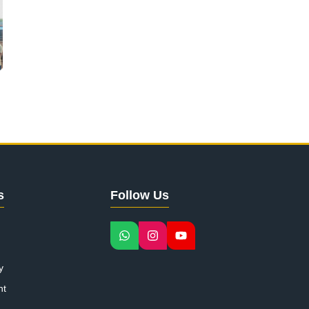
s
Follow Us
y
nt