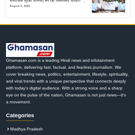
सामाजिक सुरक्षा योजनाएं बन रहीं जरूरतमंद परिवारों का
मजबूत सहारा
August 5, 2026
Ghamasan.com is a leading Hindi news and infotainment
platform, delivering fast, factual, and fearless journalism. We
cover breaking news, politics, entertainment, lifestyle, spirituality,
and viral trends with a unique perspective that connects deeply
with today’s digital audience. With a strong voice and a sharp
eye on the pulse of the nation, Ghamasan is not just news—it’s
a movement.
Categories
Madhya Pradesh