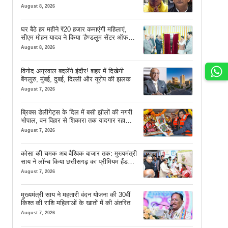
August 8, 2026
घर बैठे हर महीने ₹20 हजार कमाएंगी महिलाएं,
सीएम मोहन यादव ने किया ‘हैण्डलूम सेंटर ऑफ
एक्सीलेंस’ का शुभारंभ
August 8, 2026
विनोद अग्रवाल बदलेंगे इंदौर! शहर में दिखेगी
बेंगलुरु, मुंबई, दुबई, दिल्ली और यूरोप की झलक
August 7, 2026
ब्रिक्स डेलीगेट्स के दिल में बसी झीलों की नगरी
भोपाल, वन विहार से शिकारा तक यादगार रहा
सफर
August 7, 2026
कोसा की चमक अब वैश्विक बाजार तक: मुख्यमंत्री
साय ने लॉन्च किया छत्तीसगढ़ का प्रीमियम हैंडलूम
ब्रांड ‘कोशल फैब’
August 7, 2026
मुख्यमंत्री साय ने महतारी वंदन योजना की 30वीं
किश्त की राशि महिलाओं के खातों में की अंतरित
August 7, 2026