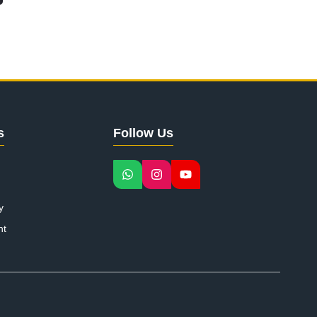
s
Follow Us
y
nt