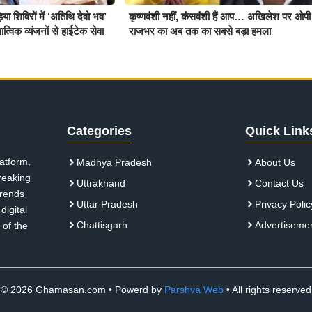
़िया शिविरों में ‘अतिथि देवो भव’
कृष्णवंशी नहीं, कंसवंशी हैं आप… अखिलेश पर ओपी
्विक व्यंजनों से हाईटेक सेवा
राजभर का अब तक का सबसे बड़ा हमला
Categories
Quick Link
atform,
Madhya Pradesh
About Us
breaking
Uttrakhand
Contact Us
 trends
Uttar Pradesh
Privacy Polic
digital
Chattisgarh
Advertiseme
 of the
© 2026 Ghamasan.com • Powerd by
Parshva Web
• All rights reserved