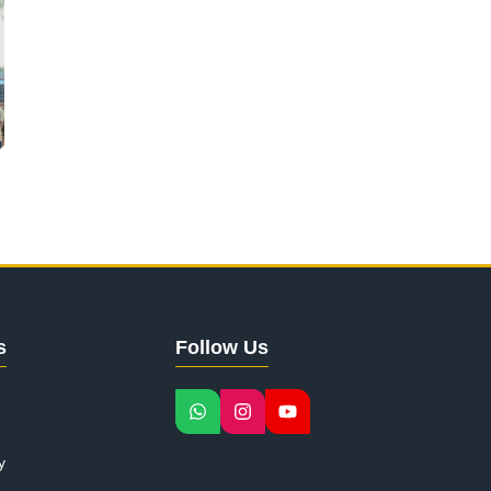
s
Follow Us
y