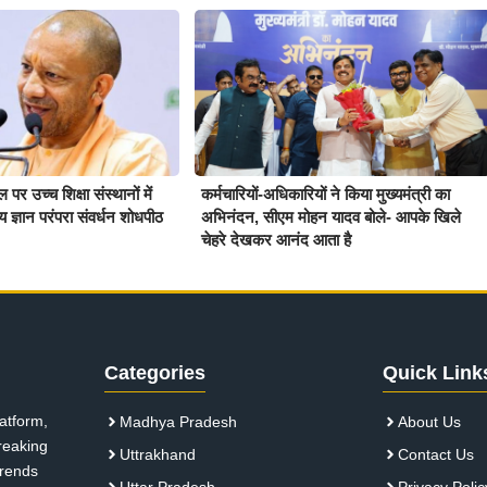
र उच्च शिक्षा संस्थानों में
कर्मचारियों-अधिकारियों ने किया मुख्यमंत्री का
ीय ज्ञान परंपरा संवर्धन शोधपीठ
अभिनंदन, सीएम मोहन यादव बोले- आपके खिले
चेहरे देखकर आनंद आता है
Categories
Quick Link
atform,
Madhya Pradesh
About Us
breaking
Uttrakhand
Contact Us
 trends