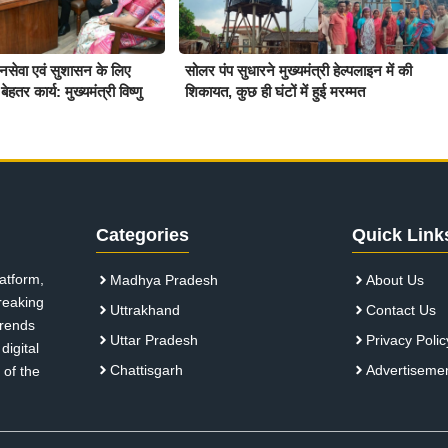
जनसेवा एवं सुशासन के लिए
सोलर पंप सुधारने मुख्यमंत्री हेल्पलाइन में की
ेहतर कार्य: मुख्यमंत्री विष्णु
शिकायत, कुछ ही घंटों में हुई मरम्मत
Categories
Quick Link
atform,
Madhya Pradesh
About Us
breaking
Uttrakhand
Contact Us
 trends
Uttar Pradesh
Privacy Polic
digital
Chattisgarh
Advertiseme
 of the