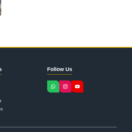
s
Follow Us
y
nt