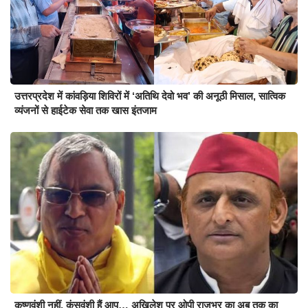
उत्तरप्रदेश में कांवड़िया शिविरों में ‘अतिथि देवो भव’ की अनूठी मिसाल, सात्विक
व्यंजनों से हाईटेक सेवा तक खास इंतजाम
कृष्णवंशी नहीं, कंसवंशी हैं आप… अखिलेश पर ओपी राजभर का अब तक का