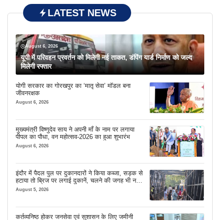
LATEST NEWS
August 6, 2026
यूपी में परिवहन प्रवर्तन को मिलेगी नई ताकत, डंपिंग यार्ड निर्माण को जल्द
मिलेगी रफ्तार
योगी सरकार का गोरखपुर का ‘मातृ सेवा’ मॉडल बना
जीवनरक्षक
August 6, 2026
मुख्यमंत्री विष्णुदेव साय ने अपनी माँ के नाम पर लगाया
पीपल का पौधा, वन महोत्सव-2026 का हुआ शुभारंभ
August 6, 2026
इंदौर में पैदल पुल पर दुकानदारों ने किया कब्जा, सड़क से
हटाया तो ब्रिज पर लगाई दुकानें, चलने की जगह भी नहीं
मिल रही
August 5, 2026
कर्तव्यनिष्ठ होकर जनसेवा एवं सुशासन के लिए जमीनी