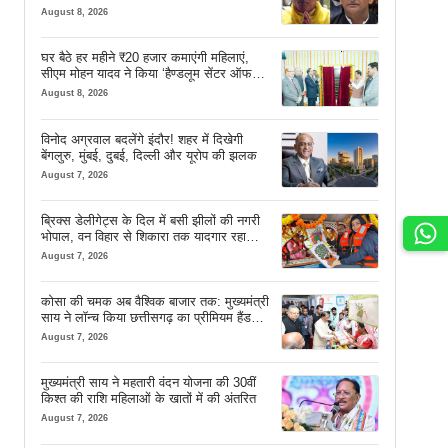
August 8, 2026
घर बैठे हर महीने ₹20 हजार कमाएंगी महिलाएं,
सीएम मोहन यादव ने किया ‘हैण्डलूम सेंटर ऑफ
एक्सीलेंस’ का शुभारंभ
August 8, 2026
विनोद अग्रवाल बदलेंगे इंदौर! शहर में दिखेगी
बेंगलुरु, मुंबई, दुबई, दिल्ली और यूरोप की झलक
August 7, 2026
ब्रिक्स डेलीगेट्स के दिल में बसी झीलों की नगरी
भोपाल, वन विहार से शिकारा तक यादगार रहा
सफर
August 7, 2026
कोसा की चमक अब वैश्विक बाजार तक: मुख्यमंत्री
साय ने लॉन्च किया छत्तीसगढ़ का प्रीमियम हैंडलूम
ब्रांड ‘कोशल फैब’
August 7, 2026
मुख्यमंत्री साय ने महतारी वंदन योजना की 30वीं
किश्त की राशि महिलाओं के खातों में की अंतरित
August 7, 2026