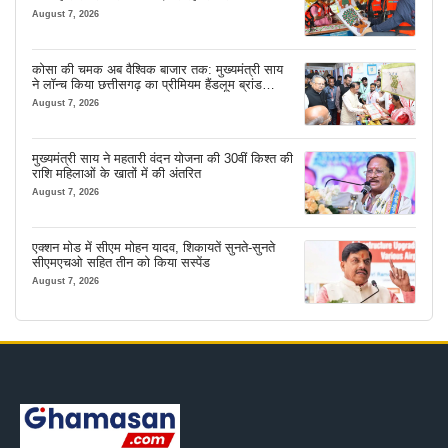
August 7, 2026
कोसा की चमक अब वैश्विक बाजार तक: मुख्यमंत्री साय
ने लॉन्च किया छत्तीसगढ़ का प्रीमियम हैंडलूम ब्रांड
‘कोशल फैब’
August 7, 2026
मुख्यमंत्री साय ने महतारी वंदन योजना की 30वीं किश्त की
राशि महिलाओं के खातों में की अंतरित
August 7, 2026
एक्शन मोड में सीएम मोहन यादव, शिकायतें सुनते-सुनते
सीएमएचओ सहित तीन को किया सस्पेंड
August 7, 2026