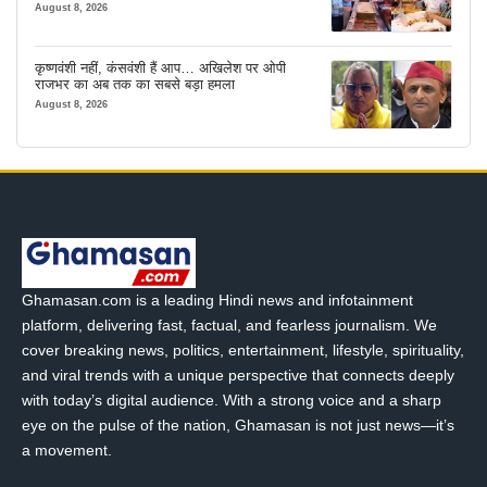
इंतजाम
August 8, 2026
कृष्णवंशी नहीं, कंसवंशी हैं आप… अखिलेश पर ओपी
राजभर का अब तक का सबसे बड़ा हमला
August 8, 2026
Ghamasan.com is a leading Hindi news and infotainment
platform, delivering fast, factual, and fearless journalism. We
cover breaking news, politics, entertainment, lifestyle, spirituality,
and viral trends with a unique perspective that connects deeply
with today’s digital audience. With a strong voice and a sharp
eye on the pulse of the nation, Ghamasan is not just news—it’s
a movement.