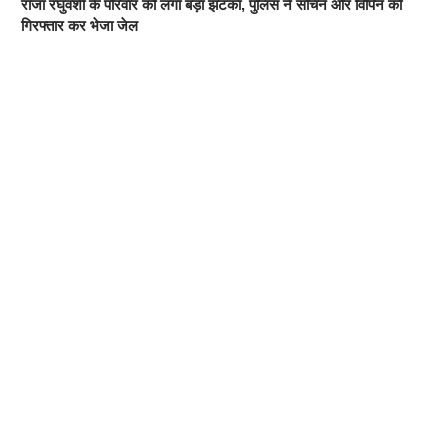
राजा रघुवंशी के परिवार को लगा बड़ा झटका, पुलिस ने सचिन और विपिन को
गिरफ्तार कर भेजा जेल