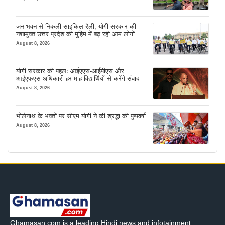
जन भवन से निकली साइकिल रैली, योगी सरकार की
नशामुक्त उत्तर प्रदेश की मुहिम में बढ़ रही आम लोगों की
भागीदारी
August 8, 2026
योगी सरकार की पहलः आईएएस-आईपीएस और
आईएफएस अधिकारी हर माह विद्यार्थियों से करेंगे संवाद
August 8, 2026
भोलेनाथ के भक्तों पर सीएम योगी ने की श्रद्धा की पुष्पवर्षा
August 8, 2026
Ghamasan.com is a leading Hindi news and infotainment