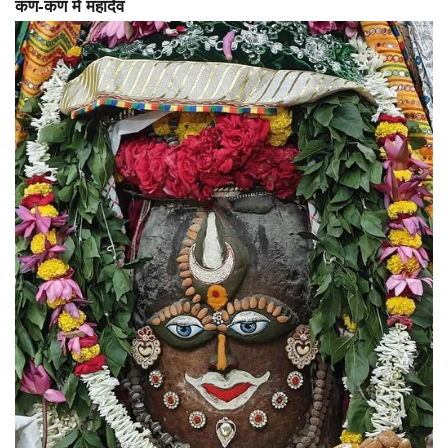
कण-कण में महादेव