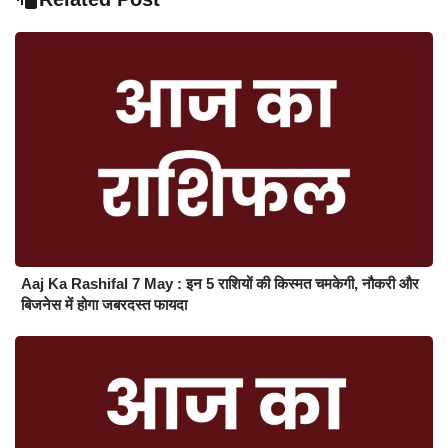
Aaj Ka Rashifal 7 May : इन 5 राशियों की किस्मत चमकेगी, नौकरी और
बिजनेस में होगा जबरदस्त फायदा