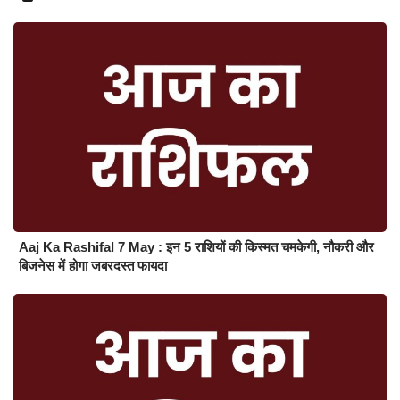
Aaj Ka Rashifal 7 May : इन 5 राशियों की किस्मत चमकेगी, नौकरी और
बिजनेस में होगा जबरदस्त फायदा