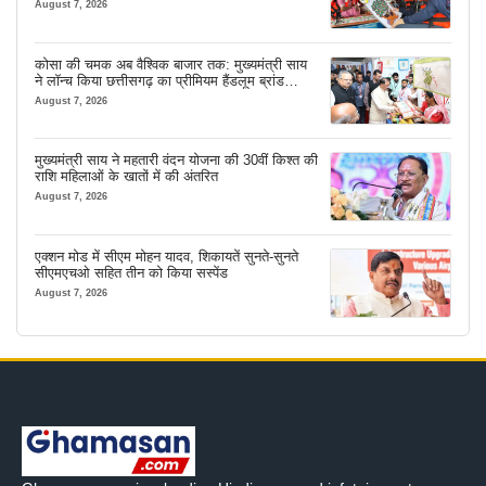
August 7, 2026
कोसा की चमक अब वैश्विक बाजार तक: मुख्यमंत्री साय
ने लॉन्च किया छत्तीसगढ़ का प्रीमियम हैंडलूम ब्रांड
‘कोशल फैब’
August 7, 2026
मुख्यमंत्री साय ने महतारी वंदन योजना की 30वीं किश्त की
राशि महिलाओं के खातों में की अंतरित
August 7, 2026
एक्शन मोड में सीएम मोहन यादव, शिकायतें सुनते-सुनते
सीएमएचओ सहित तीन को किया सस्पेंड
August 7, 2026