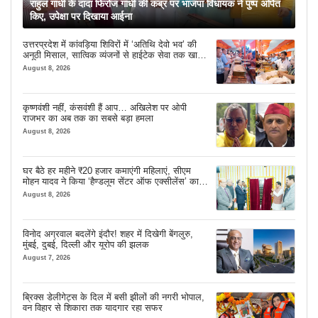
राहुल गांधी के दादा फिरोज गांधी की कब्र पर भाजपा विधायक ने पुष्प अर्पित
किए, उपेक्षा पर दिखाया आईना
उत्तरप्रदेश में कांवड़िया शिविरों में ‘अतिथि देवो भव’ की
अनूठी मिसाल, सात्विक व्यंजनों से हाईटेक सेवा तक खास
इंतजाम
August 8, 2026
कृष्णवंशी नहीं, कंसवंशी हैं आप… अखिलेश पर ओपी
राजभर का अब तक का सबसे बड़ा हमला
August 8, 2026
घर बैठे हर महीने ₹20 हजार कमाएंगी महिलाएं, सीएम
मोहन यादव ने किया ‘हैण्डलूम सेंटर ऑफ एक्सीलेंस’ का
शुभारंभ
August 8, 2026
विनोद अग्रवाल बदलेंगे इंदौर! शहर में दिखेगी बेंगलुरु,
मुंबई, दुबई, दिल्ली और यूरोप की झलक
August 7, 2026
ब्रिक्स डेलीगेट्स के दिल में बसी झीलों की नगरी भोपाल,
वन विहार से शिकारा तक यादगार रहा सफर