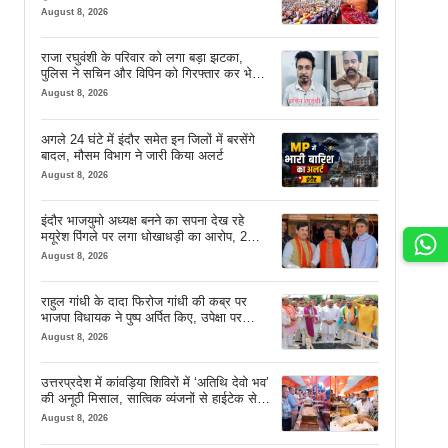
August 8, 2026
राजा रघुवंशी के परिवार को लगा बड़ा झटका,
पुलिस ने सचिन और विपिन को गिरफ्तार कर भेजा
जेल
August 8, 2026
अगले 24 घंटे में इंदौर समेत इन जिलों में बरसेंगे
बादल, मौसम विभाग ने जारी किया अलर्ट
August 8, 2026
इंदौर भाजयुमो अध्यक्ष बनने का सपना देख रहे
मयूरेश पिंगले पर लगा धोखाधड़ी का आरोप, 2
करोड़ 18 लाख लेने के बाद भी नहीं दिया जमीन
August 8, 2026
का कब्जा
राहुल गांधी के दादा फिरोज गांधी की कब्र पर
भाजपा विधायक ने पुष्प अर्पित किए, उपेक्षा पर
दिखाया आईना
August 8, 2026
उत्तरप्रदेश में कांवड़िया शिविरों में ‘अतिथि देवो भव’
की अनूठी मिसाल, सात्विक व्यंजनों से हाईटेक सेवा
तक खास इंतजाम
August 8, 2026