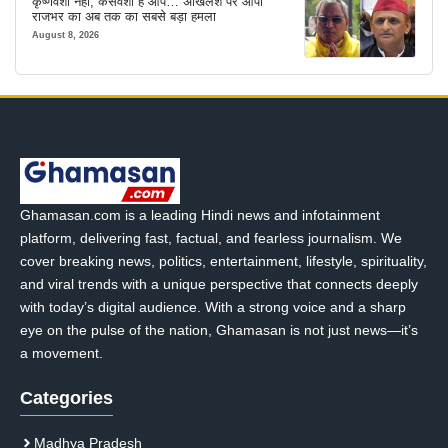
कृष्णवंशी नहीं, कंसवंशी हैं आप… अखिलेश पर ओपी
राजभर का अब तक का सबसे बड़ा हमला
August 8, 2026
Ghamasan.com is a leading Hindi news and infotainment
platform, delivering fast, factual, and fearless journalism. We
cover breaking news, politics, entertainment, lifestyle, spirituality,
and viral trends with a unique perspective that connects deeply
with today’s digital audience. With a strong voice and a sharp
eye on the pulse of the nation, Ghamasan is not just news—it’s
a movement.
Categories
Madhya Pradesh