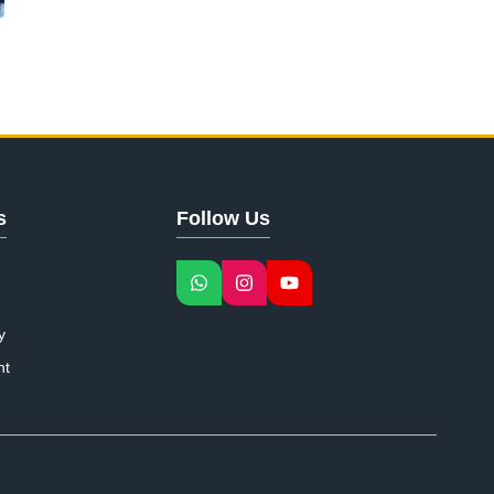
s
Follow Us
y
nt