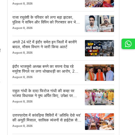
August 8, 2026
राजा रघुवंशी के परिवार को लगा बड़ा झटका,
पुलिस ने सचिन और विपिन को गिरफ्तार कर भेजा
जेल
August 8, 2026
अगले 24 घंटे में इंदौर समेत इन जिलों में बरसेंगे
बादल, मौसम विभाग ने जारी किया अलर्ट
ा
August 8, 2026
इंदौर भाजयुमो अध्यक्ष बनने का सपना देख रहे
मयूरेश पिंगले पर लगा धोखाधड़ी का आरोप, 2
करोड़ 18 लाख लेने के बाद भी नहीं दिया जमीन
August 8, 2026
का कब्जा
राहुल गांधी के दादा फिरोज गांधी की कब्र पर
भाजपा विधायक ने पुष्प अर्पित किए, उपेक्षा पर
दिखाया आईना
August 8, 2026
उत्तरप्रदेश में कांवड़िया शिविरों में ‘अतिथि देवो भव’
की अनूठी मिसाल, सात्विक व्यंजनों से हाईटेक सेवा
तक खास इंतजाम
August 8, 2026