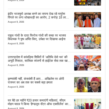
August 8, 2026
इंदौर भाजयुमो अध्यक्ष बनने का सपना देख रहे मयूरेश
पिंगले पर लगा धोखाधड़ी का आरोप, 2 करोड़ 18 लाख
लेने के बाद भी नहीं दिया जमीन का कब्जा
August 8, 2026
राहुल गांधी के दादा फिरोज गांधी की कब्र पर भाजपा
विधायक ने पुष्प अर्पित किए, उपेक्षा पर दिखाया आईना
August 8, 2026
उत्तरप्रदेश में कांवड़िया शिविरों में ‘अतिथि देवो भव’ की
अनूठी मिसाल, सात्विक व्यंजनों से हाईटेक सेवा तक खास
इंतजाम
August 8, 2026
कृष्णवंशी नहीं, कंसवंशी हैं आप… अखिलेश पर ओपी
राजभर का अब तक का सबसे बड़ा हमला
August 8, 2026
घर बैठे हर महीने ₹20 हजार कमाएंगी महिलाएं, सीएम
मोहन यादव ने किया ‘हैण्डलूम सेंटर ऑफ एक्सीलेंस’ का
शुभारंभ
August 8, 2026