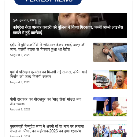
August 6, 2026
कांग्रेस नेता अनवर कादरी को पुलिस ने किया गिरफ्तार, फर्जी आर्म्स लाइसेंस
मामले में हुई कार्रवाई
इंदौर में पुलिसकर्मियों ने सीपीआर देकर बचाई छात्र की
जान, चलती बाइक से गिरकर हुआ था बेहोश
August 6, 2026
यूपी में परिवहन प्रवर्तन को मिलेगी नई ताकत, डंपिंग यार्ड
निर्माण को जल्द मिलेगी रफ्तार
August 6, 2026
योगी सरकार का गोरखपुर का ‘मातृ सेवा’ मॉडल बना
जीवनरक्षक
August 6, 2026
मुख्यमंत्री विष्णुदेव साय ने अपनी माँ के नाम पर लगाया
पीपल का पौधा, वन महोत्सव-2026 का हुआ शुभारंभ
August 6, 2026