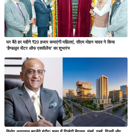
घर बैठे हर महीने ₹20 हजार कमाएंगी महिलाएं, सीएम मोहन यादव ने किया
‘हैण्डलूम सेंटर ऑफ एक्सीलेंस’ का शुभारंभ
विनोद अग्रवाल बदलेंगे इंदौर! शहर में दिखेगी बेंगलुरु, मुंबई, दुबई, दिल्ली और