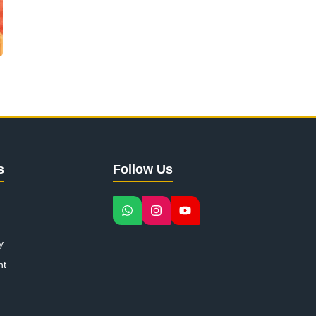
s
Follow Us
y
nt