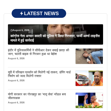
LATEST NEWS
August 6, 2026
कांग्रेस नेता अनवर कादरी को पुलिस ने किया गिरफ्तार, फर्जी आर्म्स लाइसेंस
मामले में हुई कार्रवाई
इंदौर में पुलिसकर्मियों ने सीपीआर देकर बचाई छात्र की
जान, चलती बाइक से गिरकर हुआ था बेहोश
August 6, 2026
यूपी में परिवहन प्रवर्तन को मिलेगी नई ताकत, डंपिंग यार्ड
निर्माण को जल्द मिलेगी रफ्तार
August 6, 2026
योगी सरकार का गोरखपुर का ‘मातृ सेवा’ मॉडल बना
जीवनरक्षक
August 6, 2026