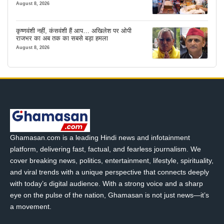
इंतजाम
August 8, 2026
कृष्णवंशी नहीं, कंसवंशी हैं आप… अखिलेश पर ओपी
राजभर का अब तक का सबसे बड़ा हमला
August 8, 2026
Ghamasan.com is a leading Hindi news and infotainment
platform, delivering fast, factual, and fearless journalism. We
cover breaking news, politics, entertainment, lifestyle, spirituality,
and viral trends with a unique perspective that connects deeply
with today’s digital audience. With a strong voice and a sharp
eye on the pulse of the nation, Ghamasan is not just news—it’s
a movement.