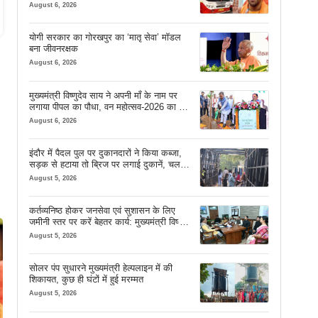
August 6, 2026
योगी सरकार का गोरखपुर का ‘मातृ सेवा’ मॉडल
बना जीवनरक्षक
August 6, 2026
मुख्यमंत्री विष्णुदेव साय ने अपनी माँ के नाम पर
लगाया पीपल का पौधा, वन महोत्सव-2026 का हुआ
शुभारंभ
August 6, 2026
इंदौर में पैदल पुल पर दुकानदारों ने किया कब्जा,
सड़क से हटाया तो ब्रिज पर लगाई दुकानें, चलने
की जगह भी नहीं मिल रही
August 5, 2026
कर्तव्यनिष्ठ होकर जनसेवा एवं सुशासन के लिए
जमीनी स्तर पर करें बेहतर कार्य: मुख्यमंत्री विष्णु
देव साय
August 5, 2026
सोलर पंप सुधारने मुख्यमंत्री हेल्पलाइन में की
शिकायत, कुछ ही घंटों में हुई मरम्मत
August 5, 2026