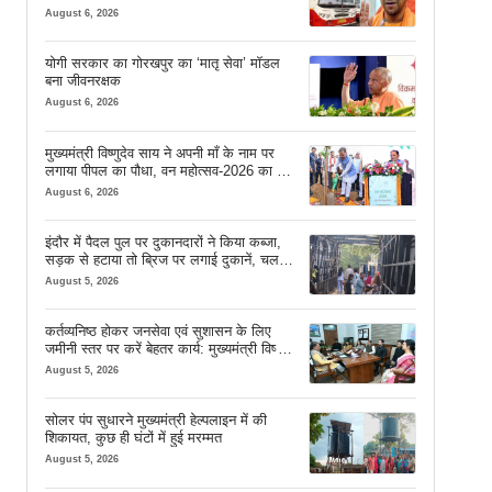
August 6, 2026
योगी सरकार का गोरखपुर का ‘मातृ सेवा’ मॉडल
बना जीवनरक्षक
August 6, 2026
मुख्यमंत्री विष्णुदेव साय ने अपनी माँ के नाम पर
लगाया पीपल का पौधा, वन महोत्सव-2026 का हुआ
शुभारंभ
August 6, 2026
इंदौर में पैदल पुल पर दुकानदारों ने किया कब्जा,
सड़क से हटाया तो ब्रिज पर लगाई दुकानें, चलने
की जगह भी नहीं मिल रही
August 5, 2026
कर्तव्यनिष्ठ होकर जनसेवा एवं सुशासन के लिए
जमीनी स्तर पर करें बेहतर कार्य: मुख्यमंत्री विष्णु
देव साय
August 5, 2026
सोलर पंप सुधारने मुख्यमंत्री हेल्पलाइन में की
शिकायत, कुछ ही घंटों में हुई मरम्मत
August 5, 2026