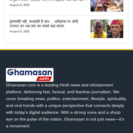
इंतजाम
August 8, 2026
कृष्णवंशी नहीं, कंसवंशी हैं आप… अखिलेश पर ओपी
राजभर का अब तक का सबसे बड़ा हमला
August 8, 2026
Ghamasan.com is a leading Hindi news and infotainment
platform, delivering fast, factual, and fearless journalism. We
cover breaking news, politics, entertainment, lifestyle, spirituality,
and viral trends with a unique perspective that connects deeply
with today’s digital audience. With a strong voice and a sharp
eye on the pulse of the nation, Ghamasan is not just news—it’s
a movement.