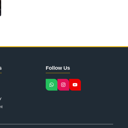
s
Follow Us
y
nt