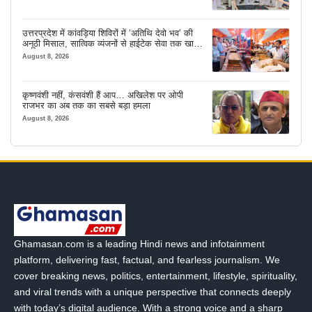
उत्तरप्रदेश में कांवड़िया शिविरों में ‘अतिथि देवो भव’ की
अनूठी मिसाल, सात्विक व्यंजनों से हाईटेक सेवा तक खास
इंतजाम
August 8, 2026
कृष्णवंशी नहीं, कंसवंशी हैं आप… अखिलेश पर ओपी
राजभर का अब तक का सबसे बड़ा हमला
August 8, 2026
Ghamasan.com is a leading Hindi news and infotainment
platform, delivering fast, factual, and fearless journalism. We
cover breaking news, politics, entertainment, lifestyle, spirituality,
and viral trends with a unique perspective that connects deeply
with today’s digital audience. With a strong voice and a sharp