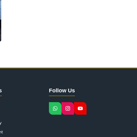
s
Follow Us
y
nt