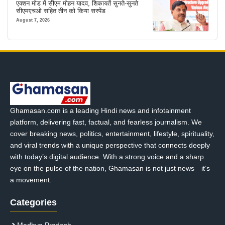
एक्शन मोड में सीएम मोहन यादव, शिकायतें सुनते-सुनते
सीएमएचओ सहित तीन को किया सस्पेंड
August 7, 2026
Ghamasan.com is a leading Hindi news and infotainment
platform, delivering fast, factual, and fearless journalism. We
cover breaking news, politics, entertainment, lifestyle, spirituality,
and viral trends with a unique perspective that connects deeply
with today’s digital audience. With a strong voice and a sharp
eye on the pulse of the nation, Ghamasan is not just news—it’s
a movement.
Categories
Madhya Pradesh