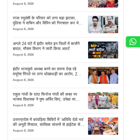
August 8, 2026
राजा रघुवंशी के परिवार को लगा बड़ा झटका,
पुलिस ने सचिन और विपिन को गिरफ्तार कर भेजा
जेल
August 8, 2026
अगले 24 घंटे में इंदौर समेत इन जिलों में बरसेंगे
बादल, मौसम विभाग ने जारी किया अलर्ट
August 8, 2026
इंदौर भाजयुमो अध्यक्ष बनने का सपना देख रहे
मयूरेश पिंगले पर लगा धोखाधड़ी का आरोप, 2
करोड़ 18 लाख लेने के बाद भी नहीं दिया जमीन
August 8, 2026
का कब्जा
राहुल गांधी के दादा फिरोज गांधी की कब्र पर
भाजपा विधायक ने पुष्प अर्पित किए, उपेक्षा पर
दिखाया आईना
August 8, 2026
उत्तरप्रदेश में कांवड़िया शिविरों में ‘अतिथि देवो भव’
की अनूठी मिसाल, सात्विक व्यंजनों से हाईटेक सेवा
तक खास इंतजाम
August 8, 2026