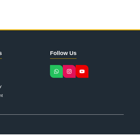
s
Follow Us
y
nt