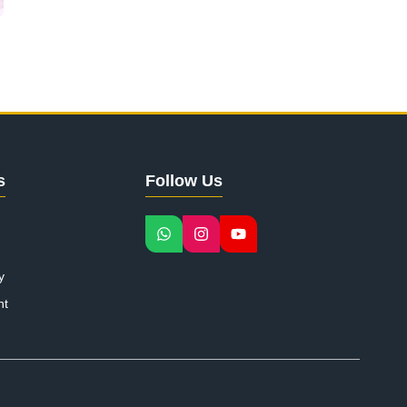
s
Follow Us
y
nt