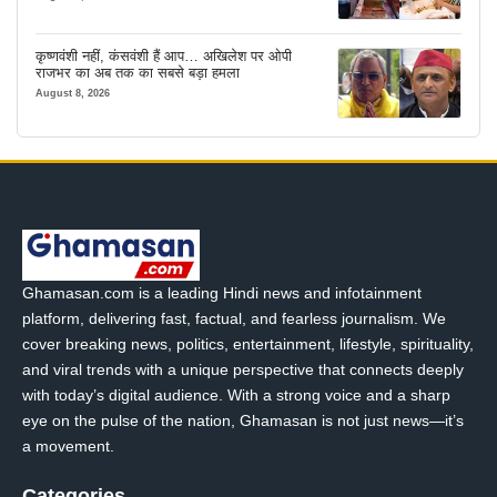
कृष्णवंशी नहीं, कंसवंशी हैं आप… अखिलेश पर ओपी
राजभर का अब तक का सबसे बड़ा हमला
August 8, 2026
Ghamasan.com is a leading Hindi news and infotainment
platform, delivering fast, factual, and fearless journalism. We
cover breaking news, politics, entertainment, lifestyle, spirituality,
and viral trends with a unique perspective that connects deeply
with today’s digital audience. With a strong voice and a sharp
eye on the pulse of the nation, Ghamasan is not just news—it’s
a movement.
Categories