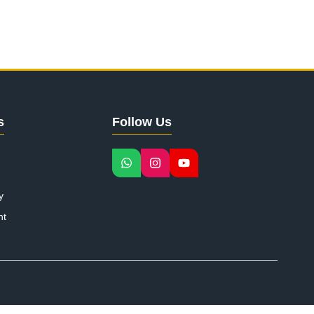
s
Follow Us
y
nt