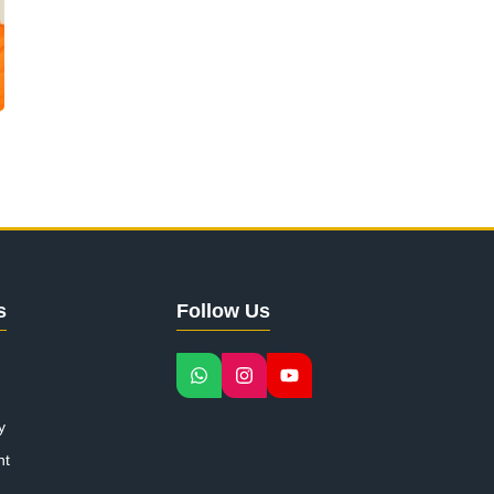
s
Follow Us
y
nt