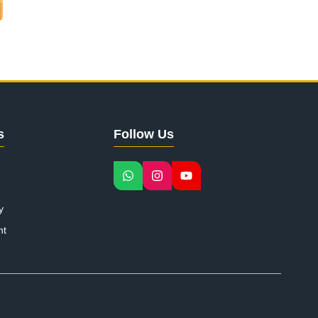
s
Follow Us
y
nt