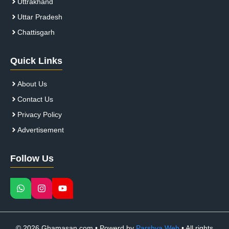
Uttrakhand
Uttar Pradesh
Chattisgarh
Quick Links
About Us
Contact Us
Privacy Policy
Advertisement
Follow Us
© 2026 Ghamasan.com • Powerd by
Parshva Web
• All rights